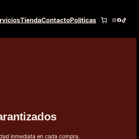
rvicios
Tienda
Contacto
Políticas
Instagram
Faceboo
TikTok
arantizados
lidad inmediata en cada compra.